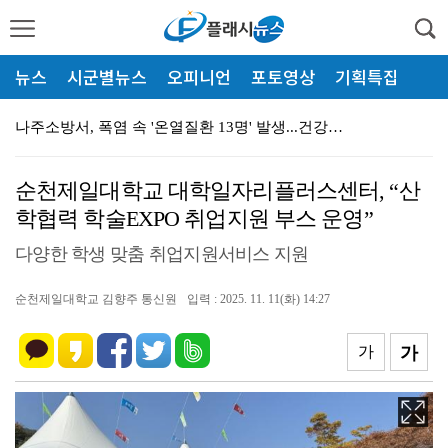
뉴스
시군별뉴스
오피니언
포토영상
기획특집
나주소방서, 폭염 속 '온열질환 13명' 발생...건강…
나주소방서-나주시 '안전 채운다', 재난취약가구 주거환…
순천제일대학교 대학일자리플러스센터, “산
광산구자원봉사센터, 폭염 '심각'…통합지원단 출정
학협력 학술EXPO 취업지원 부스 운영”
해남군 '비상' 폭염 장기화… 총력대응 안전관리
다양한 학생 맞춤 취업지원서비스 지원
장성군, 2027년 '농번기 해결사' 외국인 계절근로자…
순천제일대학교 김향주 통신원
입력 : 2025. 11. 11(화) 14:27
광산구, 청년 1인 가구 '나도 한 끼' 영양 교육
장성군, 불법 하천 점용 '싹쓸이' 복구 착수
가
가
전남광주특별시 서구, '생활밀착' 폭염 얼음생수 10만…
광산구, '제1회 일하는 시민예술제@광산' 일터 시민 …