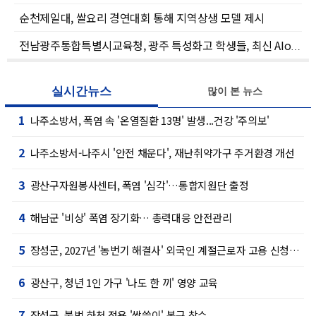
순천제일대, 쌀요리 경연대회 통해 지역상생 모델 제시
전남광주통합특별시교육청, 광주 특성화고 학생들, 최신 AIo반도체 기술 호주에서 배운다
실시간뉴스
많이 본 뉴스
1
나주소방서, 폭염 속 '온열질환 13명' 발생...건강 '주의보'
2
나주소방서-나주시 '안전 채운다', 재난취약가구 주거환경 개선
3
광산구자원봉사센터, 폭염 '심각'…통합지원단 출정
4
해남군 '비상' 폭염 장기화… 총력대응 안전관리
5
장성군, 2027년 '농번기 해결사' 외국인 계절근로자 고용 신청접수
6
광산구, 청년 1인 가구 '나도 한 끼' 영양 교육
7
장성군, 불법 하천 점용 '싹쓸이' 복구 착수