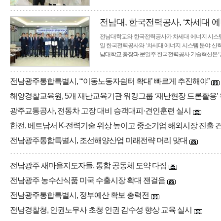
전남대, 한국전력공사, ‘차세대 에
전남대학교와 한국전력공사가 차세대 에너지 시스템 
일 한국전력공사와 ‘차세대 에너지 시스템 분야 산
남대학교 총장과 문일주 한국전력공사 기술혁신본
전남광주통합특별시, “‘이동노동자쉼터 확대’ 빠르게 추진해야”
해양경찰교육원, 5개 재난교육기관 워킹그룹 ‘재난현장 드론활용’
광주교통공사, 전동차 고장 대비 승객대피·견인훈련 실시
한전, 베트남서 K-전력기술 위상 높이고 중소기업 해외시장 진출 
전남광주통합특별시, 조선해양산업 미래전략 머리 맞대
전남광주 새마을지도자들, 통합 공동체 도약 다짐
전남광주 농수산식품 미국 수출시장 확대 잰걸음
전남광주통합특별시, 정부예산 확보 총력전
전남경찰청, 인권노무사 초청 인권 감수성 향상 교육 실시