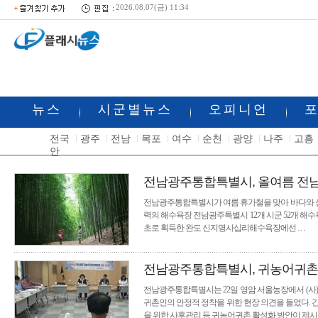
2026.08.07(금) 11:34
뉴스
시군별뉴스
오피니언
전국
광주
전남
목포
여수
순천
광양
나주
고흥
안
전남광주통합특별시, 올여름 전남
전남광주통합특별시가 여름 휴가철을 맞아 바다와 섬,
력의 해수욕장 전남광주특별시 12개 시군 52개 해수
초로 획득한 완도 신지명사십리해수욕장에선 …
전남광주통합특별시, 귀농어귀촌인
전남광주통합특별시는 22일 영암 서울농장에서 (사
귀촌인의 안정적 정착을 위한 현장 의견을 들었다. 
을 위한 사후관리 등 귀농어귀촌 활성화 방안이 제