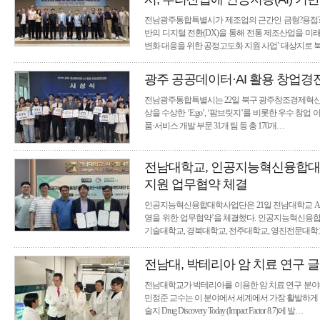
전남광주통합특별시가 제조업의 근간인 금형?용접?주조
반의 디지털 전환(DX)을 통해 전통 제조산업을 
변화 대응을 위한 공정고도화 지원 사업’ 대상지로 
광주 공공데이터·AI 활용 창업경진
전남광주통합특별시는 22일 북구 광주창조경제혁신센터
상을 수상한 ‘E:go’, ‘팜브릿지’를 비롯한 우수 창
품·서비스 개발 부문 31개 팀 등 총 170개…
전남대학교, 인공지능혁신융합대학
지원 업무협약 체결
인공지능혁신융합대학사업단은 21일 전남대학교 AI
영을 위한 업무협약’을 체결했다. 인공지능혁신융
기술대학교, 경북대학교, 전주대학교, 영진전문대학교
전남대, 박테리아 암 치료 연구 
전남대학교가 박테리아를 이용한 암 치료 연구 분야
민정준 교수는 이 분야에서 세계에서 가장 활발하게
술지 Drug Discovery Today (Impact Factor 8.7)에 발…