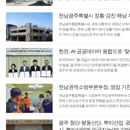
전남광주특별시 장흥·강진·해남
전남광주통합특별시는 국토교통부의 ‘2026년 지역수
억 원을 확보, 문화·교통·복지 분야 생활기반시설 확
도 70개 시군을 대상으로 주민 정주 여건·생활…
한전, AI·공공데이터 융합으로 
한국전력이 7월 22일(수) 한전 아트센터에서 국민
대 발굴’ 을 위한 다자간 업무협약(MOU)을 체결했
청주의’로 운영되며, 전화나 현장 방문을 통…
전남권역소방부본부장, 영암 기찬
전남광주통합특별시 소방본부 전남권역부본부는 22
문해 시민수상구조대 운영 현황을 살피고 현장 안전
신속한 대응체계를 유지하기 위해 마련됐다. 현장
광주 첨단·평동산단, 뿌리산업 
시, 뿌리산업에 인공지능(AI) 기