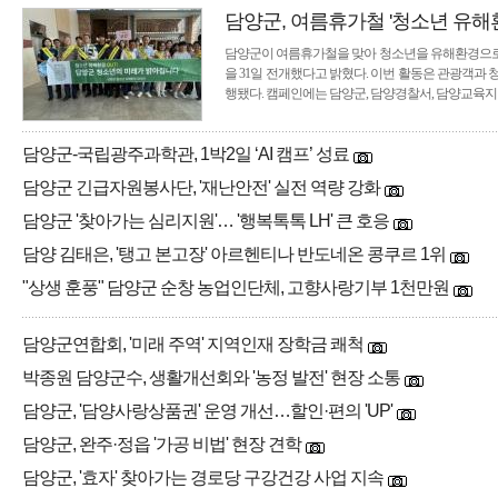
담양군, 여름휴가철 '청소년 유해
담양군이 여름휴가철을 맞아 청소년을 유해환경으로부
을 31일 전개했다고 밝혔다. 이번 활동은 관광객과
행됐다. 캠페인에는 담양군, 담양경찰서, 담양교육
담양군-국립광주과학관, 1박2일 ‘AI 캠프’ 성료
담양군 긴급자원봉사단, '재난안전' 실전 역량 강화
담양군 '찾아가는 심리지원'… '행복톡톡 LH' 큰 호응
담양 김태은, '탱고 본고장' 아르헨티나 반도네온 콩쿠르 1위
"상생 훈풍" 담양군 순창 농업인단체, 고향사랑기부 1천만원
담양군연합회, '미래 주역' 지역인재 장학금 쾌척
박종원 담양군수, 생활개선회와 '농정 발전' 현장 소통
담양군, '담양사랑상품권' 운영 개선…할인·편의 'UP'
담양군, 완주·정읍 '가공 비법' 현장 견학
담양군, '효자' 찾아가는 경로당 구강건강 사업 지속