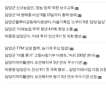
담양군 신규농업인, '영농 정착' 위한 보수교육
담양군 '벼 병해충 비상' 8월 15일까지 총력 방제
담양군풀뿌리공동체지원센터, 마을기록집 '소쿠리' 6호 '담양 일상'
담양군, '미래농업 주역' 청년 4-H회 현장 소통
박종원 담양군수, '미래 투자' 민선 9기 첫 국회 행보
담양군-TYM '상생 협력', 농기계 무상 점검!
담양군 "여름 휴가" 고향사랑기부 이벤트, '커피 100명' 쏜다!
담양지역자활센터, 보건복지부 3년 연속 '우수기관'
박종원 담양군수, 민선 9기 첫 국회 행보… 담양 미래사업 지원 요
담양지역자활센터, 보건복지부 평가 3년 연속 우수기관 선정