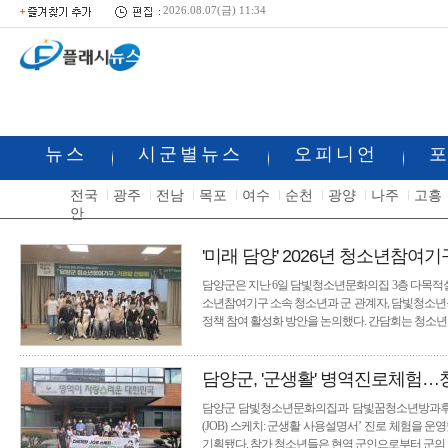
2026.08.07(금) 11:34
뉴스
시군별뉴스
오피니언
전국
광주
전남
목포
여수
순천
광양
나주
고흥
안
'미래 담양' 2026년 청소년참여기
담양군은 지난 6일 담빛청소년문화의집 3층 다목적실
소년참여기구 소속 청소년과 군 관계자, 담빛청소년
정책 참여 활성화 방안을 논의했다. 간담회는 청소
담양군, '군생활' 병역진로체험
담양군 담빛청소년문화의집과 담빛꿈청소년방과후아
(JOB) 스케치: 군생활 사용설명서’ 진로 체험을 
기획됐다. 참가 청소년들은 현역 군인으로부터 군의