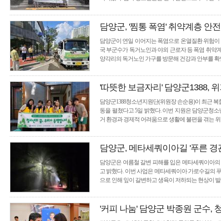
담양군, '찜통 폭염' 취약계층 안전
담양군이 연일 이어지는 폭염으로 온열질환 위험이 
국 부군수가 독거노인과 야외 근로자 등 폭염 취약계
양각리의 독거노인 가구를 방문해 건강과 안부를 
'따뜻한 보금자리' 담양군1388,
담양군1388청소년지원단(위원장 손순용)이 최근 복
동을 펼쳤다고 5일 밝혔다. 이번 지원은 담양군청
거 환경과 경제적 어려움으로 생활에 불편을 겪는 
담양군, 메타세쿼이아길 '푸른 경관
담양군은 여름철 갈변 피해를 입은 메타세쿼이아의 
고 밝혔다. 이번 사업은 메타세쿼이아 가로수길의 푸
으로 인해 잎이 갈변하고 생육이 저하되는 현상이 
'커피 나눔' 담양군 박종원 군수, 