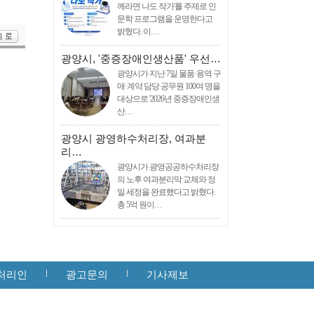
께라면 나도 작가'를 주제로 인
문학 프로그램을 운영한다고
밝혔다. 이…
광양시, '중증장애인생산품' 우선…
광양시가 지난 7일 물품·용역 구
매·계약 담당 공무원 100여 명을
대상으로 '2026년 중증장애인생
산…
광양시 광영하수처리장, 여과분
리…
광양시가 광영공공하수처리장
의 노후 여과분리막 교체와 정
밀 세정을 완료했다고 밝혔다.
총 5억 원이…
처리인
광고문의
기사제보