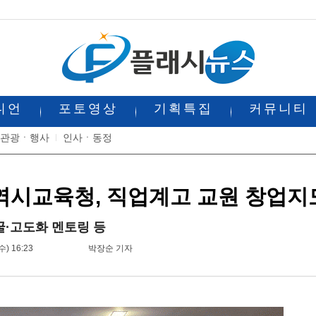
니언
포토영상
기획특집
커뮤니티
관광ㆍ행사
인사ㆍ동정
시교육청, 직업계고 교원 창업지도
·고도화 멘토링 등
수) 16:23
박장순 기자