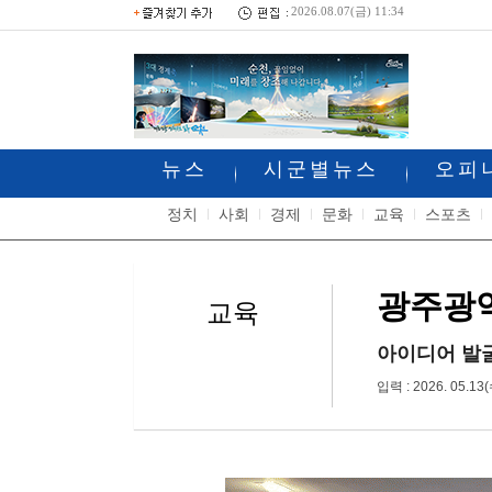
2026.08.07(금) 11:34
뉴스
시군별뉴스
오피
정치
사회
경제
문화
교육
스포츠
광주광역
교육
아이디어 발굴
입력 : 2026. 05.13(