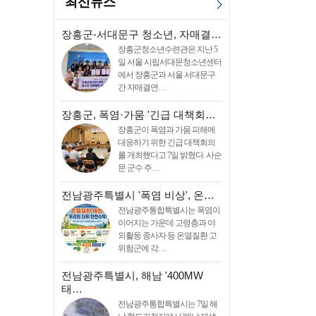
최신뉴스
장흥군-서대문구 청소년, 자매결…
장흥군청소년수련관은 지난 5
일 서울 시립서대문청소년센터
에서 장흥군과 서울 서대문구
간 자매결연…
장흥군, 폭염·가뭄 '긴급 대책회…
장흥군이 폭염과 가뭄 피해에
대응하기 위한 긴급 대책회의
를 개최했다고 7일 밝혔다. 사순
문 군수 주…
전남광주특별시 '폭염 비상', 온…
전남광주통합특별시는 폭염이
이어지는 가운데 고령층과 야
외활동 종사자 등 온열질환 고
위험군에 각…
전남광주특별시, 해남 '400MW
태…
전남광주통합특별시는 7일 해