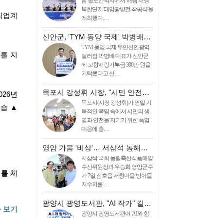
남 혈도간척지에서 '해남 재생
복합단지 태양광발전 착공식'을
 직업계
개최했다.…
신안군, 'TYM 동양 국제' 박병배…
TYM 동양 국제 무안신안광역
를 지
딜러점 박병배 대표가 신안군
에 고향사랑기부금 300만 원을
기탁했다고 신…
목포시 강성휘 시장, "시민 안전…
026년
목포시(시장 강성휘)가 연일 기
실습 ▲
록적인 폭염 속에서 시민의 생
명과 안전을 지키기 위한 폭염
대응에 총…
영암 가뭄 '비상'… 서삼석 농해…
서삼석 국회 농림축산식품해양
수산위원장과 우승희 영암군수
를 체
가 7일 삼호읍 서창마을 방아들
저수지를 …
광양시 광영도서관, "AI 작가" 길…
 보기
광양시 광영도서관이 'AI와 함