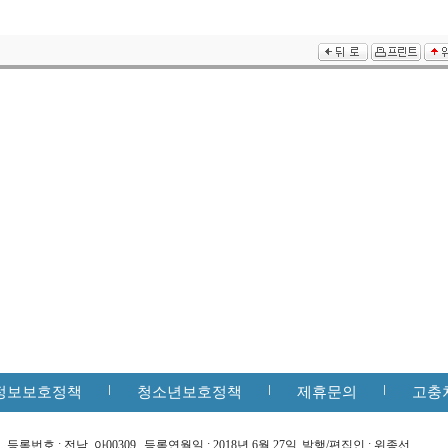
정보보호정책
청소년보호정책
제휴문의
고충
등록번호 : 전남, 아00309
등록연월일 : 2018년 6월 27일
발행/편집인 : 위종선