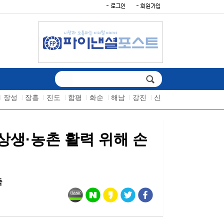
장성
장흥
진도
함평
화순
해남
강진
신
생·농촌 활력 위해 손
축