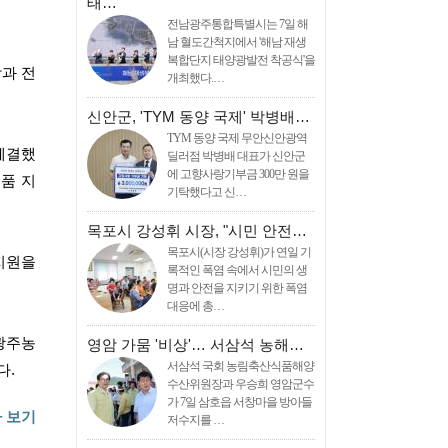
태…
전남광주통합특별시는 7일 해
남 혈도간척지에서 '해남 재생
복합단지 태양광발전 착공식'을
과 전
개최했다.…
신안군, 'TYM 동양 국제' 박병배…
TYM 동양 국제 무안신안광역
 체결했
딜러점 박병배 대표가 신안군
에 고향사랑기부금 300만 원을
품 지
기탁했다고 신…
목포시 강성휘 시장, "시민 안전…
목포시(시장 강성휘)가 연일 기
지원을
록적인 폭염 속에서 시민의 생
명과 안전을 지키기 위한 폭염
대응에 총…
광주농
영암 가뭄 '비상'… 서삼석 농해…
서삼석 국회 농림축산식품해양
다.
수산위원장과 우승희 영암군수
가 7일 삼호읍 서창마을 방아들
 보기
저수지를 …