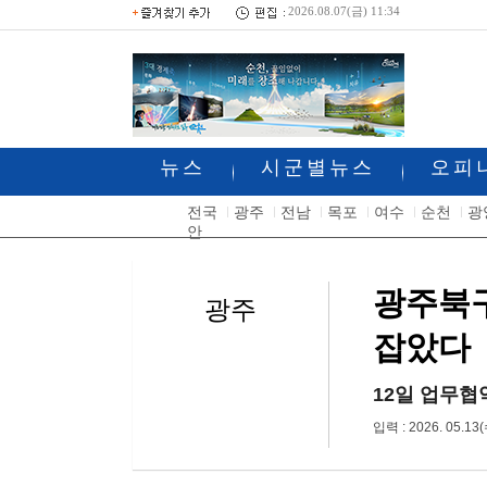
2026.08.07(금) 11:34
뉴스
시군별뉴스
오피
전국
광주
전남
목포
여수
순천
광
안
광주북구
광주
잡았다
12일 업무협
입력 : 2026. 05.13(