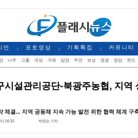
니언
포토영상
기획특집
커뮤니티
양
나주
고흥
곡성
구례
담양
무안
보성
영광
영암
완도
시설관리공단-북광주농협, 지역 상
약 체결... 지역 공동체 지속 가능 발전 위한 협력 체계 구
수) 16:32
박장순 기자