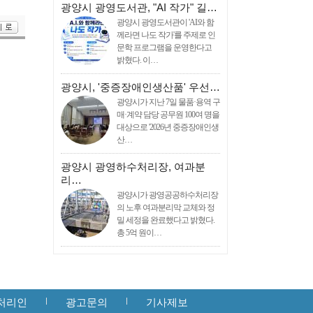
광양시 광영도서관, "AI 작가" 길…
광양시 광영도서관이 'AI와 함
께라면 나도 작가'를 주제로 인
문학 프로그램을 운영한다고
밝혔다. 이…
광양시, '중증장애인생산품' 우선…
광양시가 지난 7일 물품·용역 구
매·계약 담당 공무원 100여 명을
대상으로 '2026년 중증장애인생
산…
광양시 광영하수처리장, 여과분
리…
광양시가 광영공공하수처리장
의 노후 여과분리막 교체와 정
밀 세정을 완료했다고 밝혔다.
총 5억 원이…
처리인
광고문의
기사제보