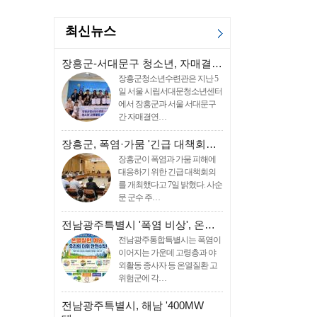
최신뉴스
장흥군-서대문구 청소년, 자매결…
장흥군청소년수련관은 지난 5
일 서울 시립서대문청소년센터
에서 장흥군과 서울 서대문구
간 자매결연…
장흥군, 폭염·가뭄 '긴급 대책회…
장흥군이 폭염과 가뭄 피해에
대응하기 위한 긴급 대책회의
를 개최했다고 7일 밝혔다. 사순
문 군수 주…
전남광주특별시 '폭염 비상', 온…
전남광주통합특별시는 폭염이
이어지는 가운데 고령층과 야
외활동 종사자 등 온열질환 고
위험군에 각…
전남광주특별시, 해남 '400MW