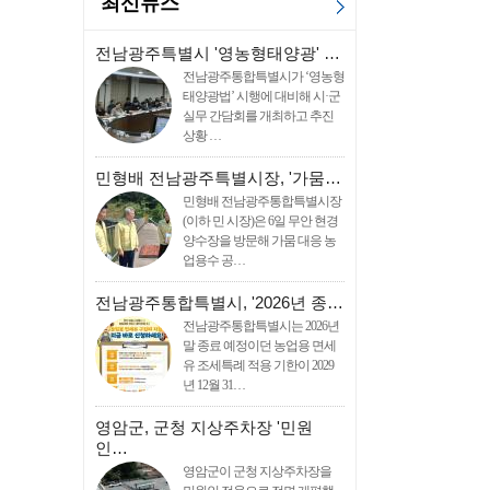
최신뉴스
전남광주특별시 '영농형태양광' …
전남광주통합특별시가 ‘영농형
태양광법’ 시행에 대비해 시·군
실무 간담회를 개최하고 추진
상황 …
민형배 전남광주특별시장, '가뭄…
민형배 전남광주통합특별시장
(이하 민 시장)은 6일 무안 현경
양수장을 방문해 가뭄 대응 농
업용수 공…
전남광주통합특별시, '2026년 종…
전남광주통합특별시는 2026년
말 종료 예정이던 농업용 면세
유 조세특례 적용 기한이 2029
년 12월 31…
영암군, 군청 지상주차장 '민원
인…
영암군이 군청 지상주차장을