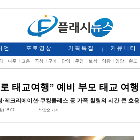
니언
포토영상
기획특집
커뮤니티
양
나주
고흥
곡성
구례
담양
무안
보성
영광
영암
완도
로 태교여행” 예비 부모 태교 여
·레크리에이션·쿠킹클래스 등 가족 힐링의 시간 큰 호응
월) 15:07
박장순 기자