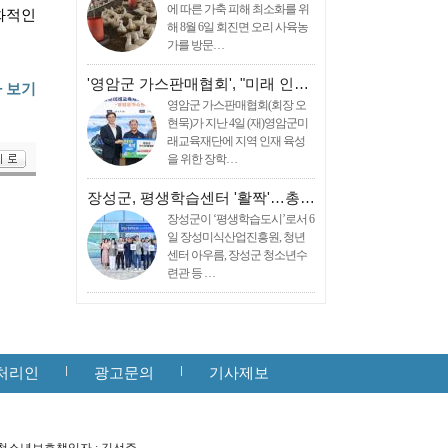
에 따른 가축 피해 최소화를 위
화적인
해 8월 6일 회진면 오리 사육농
가를 방문…
'영암군 가스판매협회', "미래 인…
 보기
영암군 가스판매협회(회장 오
현묵)가 지난 4일 (재)영암군미
래교육재단에 지역 인재 육성
을 위한 장학…
장성군, 평생학습센터 '활짝'…총…
장성군이 ‘평생학습도시’로서 6
일 장성미식산업진흥원, 청년
센터 아우름, 장성군 청소년수
련관 등 …
처리인
광고문의
기사제보