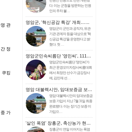
민원인 전용으로 전면 개편했
다. 이는 군청을 방문하는 민원
인의 주차 불…
영암군, '혁신공감 특강' 개최……
수영 관
영암군이 군민과 공직자, 유관
기관 관계자 등을 대상으로 '혁
신공감 특강'을 운영한다고 밝
혔다. 첫 …
간 정
영암군민속씨름단 '영민씨', 111…
영암군민속씨름단 '영민씨'가
최근 문경오미자장사씨름대회
 쿠킹
에서 최정만 선수가 금강장사
에, 김민재 선…
영암 대불렉시안, 임대보증금 보…
영암 대불렉시안의 임대보증금
보증 가입이 지난 7월 31일 최종
완료됐다. 이는 장기간 보증 미
가입으…
 중 가
'살인 폭염' 장흥군, 축산농가 현…
장흥군이 연일 이어지는 폭염