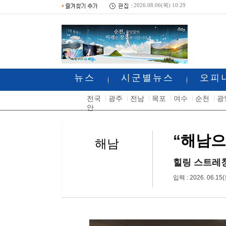
2026.08.06(목) 10:29
뉴스
시군별뉴스
오피
전국
광주
전남
목포
여수
순천
광
안
“해남으
해남
힐링 스트레칭
입력 : 2026. 06.15(