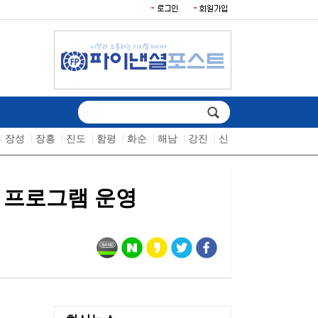
장성
장흥
진도
함평
화순
해남
강진
신
행 프로그램 운영