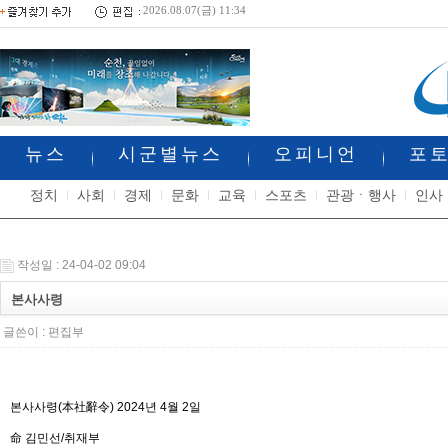
2026.08.07(금) 11:34
뉴스
시군별뉴스
오피니언
포
정치
사회
경제
문화
교육
스포츠
관광ㆍ행사
인사
작성일 : 24-04-02 09:04
본사사령
글쓴이 :
편집부
본사사령(本社辭令) 2024년 4월 2일
命 김민선/취재부